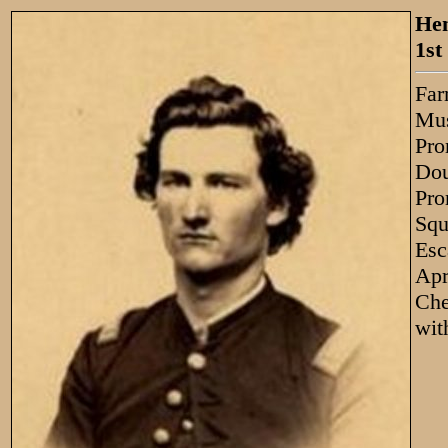
Hen
1st
Far
Mus
Pro
Dou
Pro
Squ
Esc
Apr
Che
wit