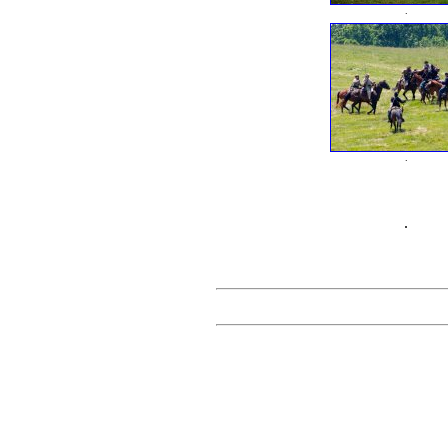
.
.
.